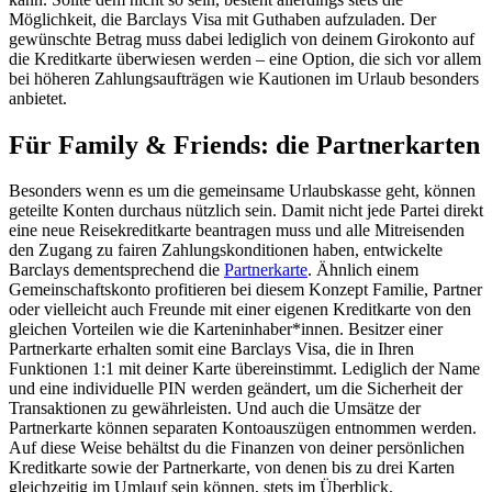
Möglichkeit, die Barclays Visa mit Guthaben aufzuladen. Der
gewünschte Betrag muss dabei lediglich von deinem Girokonto auf
die Kreditkarte überwiesen werden – eine Option, die sich vor allem
bei höheren Zahlungsaufträgen wie Kautionen im Urlaub besonders
anbietet.
Für Family & Friends: die Partnerkarten
Besonders wenn es um die gemeinsame Urlaubskasse geht, können
geteilte Konten durchaus nützlich sein. Damit nicht jede Partei direkt
eine neue Reisekreditkarte beantragen muss und alle Mitreisenden
den Zugang zu fairen Zahlungskonditionen haben, entwickelte
Barclays dementsprechend die
Partnerkarte
. Ähnlich einem
Gemeinschaftskonto profitieren bei diesem Konzept Familie, Partner
oder vielleicht auch Freunde mit einer eigenen Kreditkarte von den
gleichen Vorteilen wie die Karteninhaber*innen. Besitzer einer
Partnerkarte erhalten somit eine Barclays Visa, die in Ihren
Funktionen 1:1 mit deiner Karte übereinstimmt. Lediglich der Name
und eine individuelle PIN werden geändert, um die Sicherheit der
Transaktionen zu gewährleisten. Und auch die Umsätze der
Partnerkarte können separaten Kontoauszügen entnommen werden.
Auf diese Weise behältst du die Finanzen von deiner persönlichen
Kreditkarte sowie der Partnerkarte, von denen bis zu drei Karten
gleichzeitig im Umlauf sein können, stets im Überblick.