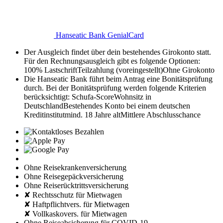
Hanseatic Bank GenialCard
Der Ausgleich findet über dein bestehendes Girokonto statt.
Für den Rechnungsausgleich gibt es folgende Optionen:
100% Lastschrift
Teilzahlung (voreingestellt)
Ohne Girokonto
Die Hanseatic Bank führt beim Antrag eine Bonitätsprüfung
durch. Bei der Bonitätsprüfung werden folgende Kriterien
berücksichtigt:
Schufa-Score
Wohnsitz in
Deutschland
Bestehendes Konto bei einem deutschen
Kreditinstitut
mind. 18 Jahre alt
Mittlere Abschlusschance
Ohne Reisekrankenversicherung
Ohne Reisegepäckversicherung
Ohne Reiserücktrittsversicherung
✘ Rechtsschutz für Mietwagen
✘ Haftpflichtvers. für Mietwagen
✘ Vollkaskovers. für Mietwagen
Ohne Reiseabsicherung für COVID-19