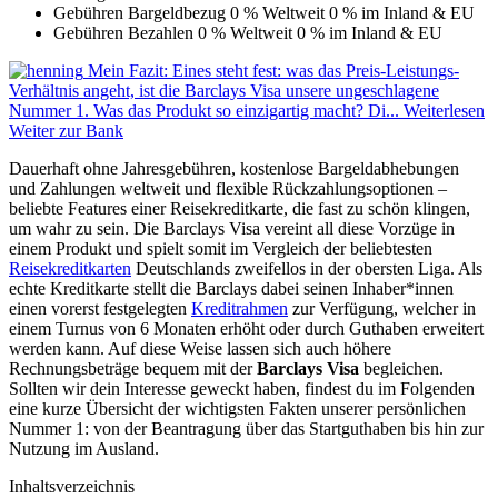
Gebühren Bargeldbezug
0 % Weltweit
0 % im Inland & EU
Gebühren Bezahlen
0 % Weltweit
0 % im Inland & EU
Mein Fazit:
Eines steht fest: was das Preis-Leistungs-
Verhältnis angeht, ist die Barclays Visa unsere ungeschlagene
Nummer 1. Was das Produkt so einzigartig macht? Di...
Weiterlesen
Weiter zur Bank
Dauerhaft ohne Jahresgebühren, kostenlose Bargeldabhebungen
und Zahlungen weltweit und flexible Rückzahlungsoptionen –
beliebte Features einer Reisekreditkarte, die fast zu schön klingen,
um wahr zu sein. Die Barclays Visa vereint all diese Vorzüge in
einem Produkt und spielt somit im Vergleich der beliebtesten
Reisekreditkarten
Deutschlands zweifellos in der obersten Liga. Als
echte Kreditkarte stellt die Barclays dabei seinen Inhaber*innen
einen vorerst festgelegten
Kreditrahmen
zur Verfügung, welcher in
einem Turnus von 6 Monaten erhöht oder durch Guthaben erweitert
werden kann. Auf diese Weise lassen sich auch höhere
Rechnungsbeträge bequem mit der
Barclays Visa
begleichen.
Sollten wir dein Interesse geweckt haben, findest du im Folgenden
eine kurze Übersicht der wichtigsten Fakten unserer persönlichen
Nummer 1: von der Beantragung über das Startguthaben bis hin zur
Nutzung im Ausland.
Inhaltsverzeichnis