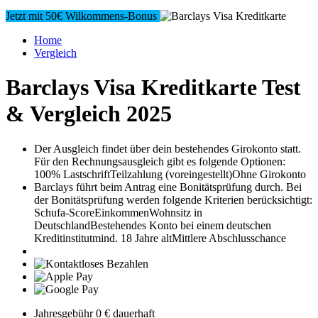
Jetzt mit 50€ Wilkommens-Bonus
Home
Vergleich
Barclays Visa
Kreditkarte Test
& Vergleich 2025
Der Ausgleich findet über dein bestehendes Girokonto statt.
Für den Rechnungsausgleich gibt es folgende Optionen:
100% Lastschrift
Teilzahlung (voreingestellt)
Ohne Girokonto
Barclays führt beim Antrag eine Bonitätsprüfung durch. Bei
der Bonitätsprüfung werden folgende Kriterien berücksichtigt:
Schufa-Score
Einkommen
Wohnsitz in
Deutschland
Bestehendes Konto bei einem deutschen
Kreditinstitut
mind. 18 Jahre alt
Mittlere Abschlusschance
Jahresgebühr
0 €
dauerhaft