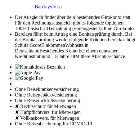
Barclays Visa
Der Ausgleich findet über dein bestehendes Girokonto statt.
Für den Rechnungsausgleich gibt es folgende Optionen:
100% Lastschrift
Teilzahlung (voreingestellt)
Ohne Girokonto
Barclays führt beim Antrag eine Bonitätsprüfung durch. Bei
der Bonitätsprüfung werden folgende Kriterien berücksichtigt:
Schufa-Score
Einkommen
Wohnsitz in
Deutschland
Bestehendes Konto bei einem deutschen
Kreditinstitut
mind. 18 Jahre alt
Mittlere Abschlusschance
Ohne Reisekrankenversicherung
Ohne Reisegepäckversicherung
Ohne Reiserücktrittsversicherung
✘ Rechtsschutz für Mietwagen
✘ Haftpflichtvers. für Mietwagen
✘ Vollkaskovers. für Mietwagen
Ohne Reiseabsicherung für COVID-19