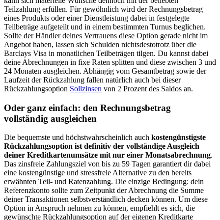
kann sich materielle Wünsche dennoch mit der beliebten
Teilzahlung erfüllen. Für gewöhnlich wird der Rechnungsbetrag
eines Produkts oder einer Dienstleistung dabei in festgelegte
Teilbeträge aufgeteilt und in einem bestimmten Turnus beglichen.
Sollte der Händler deines Vertrauens diese Option gerade nicht im
Angebot haben, lassen sich Schulden nichtsdestotrotz über die
Barclays Visa in monatlichen Teilbeträgen tilgen. Du kannst dabei
deine Abrechnungen in fixe Raten splitten und diese zwischen 3 und
24 Monaten ausgleichen. Abhängig vom Gesamtbetrag sowie der
Laufzeit der Rückzahlung fallen natürlich auch bei dieser
Rückzahlungsoption
Sollzinsen
von 2 Prozent des Saldos an.
Oder ganz einfach: den Rechnungsbetrag
vollständig ausgleichen
Die bequemste und höchstwahrscheinlich auch
kostengünstigste
Rückzahlungsoption ist definitiv der vollständige Ausgleich
deiner Kreditkartenumsätze mit nur einer Monatsabrechnung
.
Das zinsfreie Zahlungsziel von bis zu 59 Tagen garantiert dir dabei
eine kostengünstige und stressfreie Alternative zu den bereits
erwähnten Teil- und Ratenzahlung. Die einzige Bedingung: dein
Referenzkonto sollte zum Zeitpunkt der Abrechnung die Summe
deiner Transaktionen selbstverständlich decken können. Um diese
Option in Anspruch nehmen zu können, empfiehlt es sich, die
gewünschte Rückzahlungsoption auf der eigenen Kreditkarte