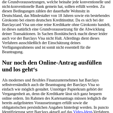
die Grundvoraussetzungen, welche beinahe jede konventionelle und
nicht-konventionelle Bank gemein hat, sollten erfüllt werden. Zu
diesen Bedingungen zählen der dauerhafte Wohnsitz in
Deutschland, das Mindestalter von 18 Jahren sowie ein bestehendes
Girokonto bei einem deutschen Kreditinstitut. Da es sich bei der
Barclaycard Visa um eine reine Kreditkarte ohne Girokonto handelt,
ist dieses natürlich eine Grundvoraussetzung für die Abwicklung
deiner Transaktionen. In Sachen Bonitätscheck macht dieser leider
auch vor der Barclays Visa nicht Halt. Allerdings dient dieses
Verfahren ausschließlich der Einschätzung deines
Verfügungsrahmens und ist somit nicht essentiell für die
Beantragung.
Nur noch den Online-Antrag ausfüllen
und los geht‘s
Als modernes und flexibles Finanzunternehmen hat Barclays
selbstverständlich auch die Beantragung der Barclays Visa so
einfach wie möglich gestaltet. Unnötiger Papierkram gehört der
Vergangenheit an, denn die Kreditkarte lässt sich ganz bequem
online ordern. Im Rahmen des Kartenantrags müssen lediglich die
bereits aufgelisteten Voraussetzungen erfüllt sowie die
obligatorischen persönlichen Angaben hinterlegt werden. In puncto
Identifizierung setzt Barclays aktuell auf das
Video-Ident
-Verfahren,