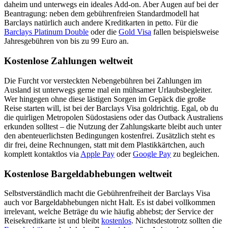
daheim und unterwegs ein ideales Add-on. Aber Augen auf bei der
Beantragung: neben dem gebührenfreien Standardmodell hat
Barclays natürlich auch andere Kreditkarten in petto. Für die
Barclays Platinum Double
oder die
Gold Visa
fallen beispielsweise
Jahresgebühren von bis zu 99 Euro an.
Kostenlose Zahlungen weltweit
Die Furcht vor versteckten Nebengebühren bei Zahlungen im
Ausland ist unterwegs gerne mal ein mühsamer Urlaubsbegleiter.
Wer hingegen ohne diese lästigen Sorgen im Gepäck die große
Reise starten will, ist bei der Barclays Visa goldrichtig. Egal, ob du
die quirligen Metropolen Südostasiens oder das Outback Australiens
erkunden solltest – die Nutzung der Zahlungskarte bleibt auch unter
den abenteuerlichsten Bedingungen kostenfrei. Zusätzlich steht es
dir frei, deine Rechnungen, statt mit dem Plastikkärtchen, auch
komplett kontaktlos via
Apple Pay
oder
Google Pay
zu begleichen.
Kostenlose Bargeldabhebungen weltweit
Selbstverständlich macht die Gebührenfreiheit der Barclays Visa
auch vor Bargeldabhebungen nicht Halt. Es ist dabei vollkommen
irrelevant, welche Beträge du wie häufig abhebst; der Service der
Reisekreditkarte ist und bleibt
kostenlos
. Nichtsdestotrotz sollten die