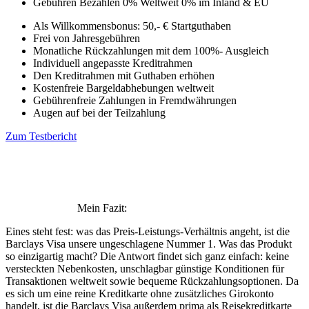
Gebühren Bezahlen
0% Weltweit
0% im Inland & EU
Als Willkommensbonus: 50,- € Startguthaben
Frei von Jahresgebühren
Monatliche Rückzahlungen mit dem 100%- Ausgleich
Individuell angepasste Kreditrahmen
Den Kreditrahmen mit Guthaben erhöhen
Kostenfreie Bargeldabhebungen weltweit
Gebührenfreie Zahlungen in Fremdwährungen
Augen auf bei der Teilzahlung
Zum Testbericht
Mein Fazit:
Eines steht fest: was das Preis-Leistungs-Verhältnis angeht, ist die
Barclays Visa unsere ungeschlagene Nummer 1. Was das Produkt
so einzigartig macht? Die Antwort findet sich ganz einfach: keine
versteckten Nebenkosten, unschlagbar günstige Konditionen für
Transaktionen weltweit sowie bequeme Rückzahlungsoptionen. Da
es sich um eine reine Kreditkarte ohne zusätzliches Girokonto
handelt, ist die Barclays Visa außerdem prima als Reisekreditkarte