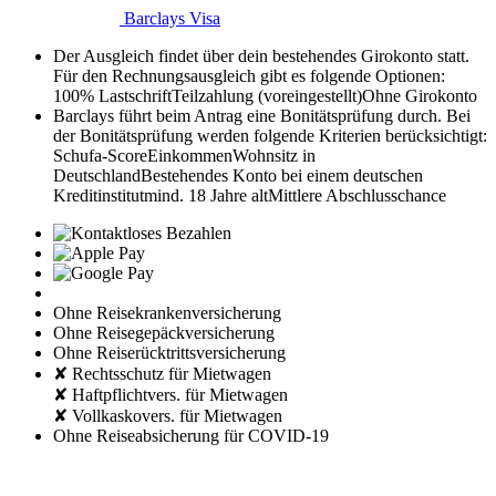
Barclays Visa
Der Ausgleich findet über dein bestehendes Girokonto statt.
Für den Rechnungsausgleich gibt es folgende Optionen:
100% Lastschrift
Teilzahlung (voreingestellt)
Ohne Girokonto
Barclays führt beim Antrag eine Bonitätsprüfung durch. Bei
der Bonitätsprüfung werden folgende Kriterien berücksichtigt:
Schufa-Score
Einkommen
Wohnsitz in
Deutschland
Bestehendes Konto bei einem deutschen
Kreditinstitut
mind. 18 Jahre alt
Mittlere Abschlusschance
Ohne Reisekrankenversicherung
Ohne Reisegepäckversicherung
Ohne Reiserücktrittsversicherung
✘ Rechtsschutz für Mietwagen
✘ Haftpflichtvers. für Mietwagen
✘ Vollkaskovers. für Mietwagen
Ohne Reiseabsicherung für COVID-19