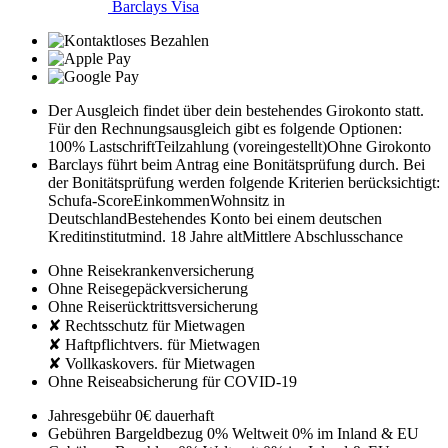
Barclays Visa
Der Ausgleich findet über dein bestehendes Girokonto statt.
Für den Rechnungsausgleich gibt es folgende Optionen:
100% Lastschrift
Teilzahlung (voreingestellt)
Ohne Girokonto
Barclays führt beim Antrag eine Bonitätsprüfung durch. Bei
der Bonitätsprüfung werden folgende Kriterien berücksichtigt:
Schufa-Score
Einkommen
Wohnsitz in
Deutschland
Bestehendes Konto bei einem deutschen
Kreditinstitut
mind. 18 Jahre alt
Mittlere Abschlusschance
Ohne Reisekrankenversicherung
Ohne Reisegepäckversicherung
Ohne Reiserücktrittsversicherung
✘ Rechtsschutz für Mietwagen
✘ Haftpflichtvers. für Mietwagen
✘ Vollkaskovers. für Mietwagen
Ohne Reiseabsicherung für COVID-19
Jahresgebühr
0€
dauerhaft
Gebühren Bargeldbezug
0% Weltweit
0% im Inland & EU