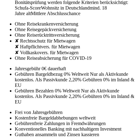
Bonitätsprüfung werden folgende Kriterien berücksichtigt:
Schufa-Score
Wohnsitz in Deutschland
mind. 18
Jahre alt
Mittlere Abschlusschance
Ohne Reisekrankenversicherung
Ohne Reisegepäckversicherung
Ohne Reiserücktrittsversicherung
✘ Rechtsschutz für Mietwagen
✘ Haftpflichtvers. für Mietwagen
✘ Vollkaskovers. für Mietwagen
Ohne Reiseabsicherung für COVID-19
Jahresgebühr
0€
dauerhaft
Gebühren Bargeldbezug
0% Weltweit
Nur als Aktivkunde
kostenlos. Als Passivkunde 2,20% Gebühren
0% im Inland &
EU
Gebühren Bezahlen
0% Weltweit
Nur als Aktivkunde
kostenlos. Als Passivkunde 2,20% Gebühren
0% im Inland &
EU
Frei von Jahresgebühren
Kostenfreie Bargeldabhebungen weltweit
Gebührenfreie Zahlungen in Fremdwährungen
Konventionelles Banking mit nachhaltigem Investment
Guthaben ansammeln und Zinsen kassieren