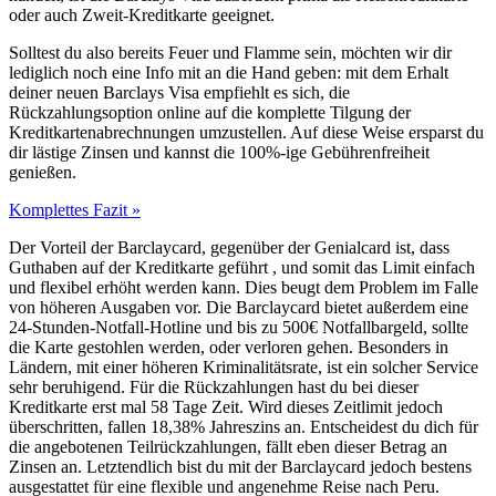
oder auch Zweit-Kreditkarte geeignet.
Solltest du also bereits Feuer und Flamme sein, möchten wir dir
lediglich noch eine Info mit an die Hand geben: mit dem Erhalt
deiner neuen Barclays Visa empfiehlt es sich, die
Rückzahlungsoption online auf die komplette Tilgung der
Kreditkartenabrechnungen umzustellen. Auf diese Weise ersparst du
dir lästige Zinsen und kannst die 100%-ige Gebührenfreiheit
genießen.
Komplettes Fazit »
Der Vorteil der Barclaycard, gegenüber der Genialcard ist, dass
Guthaben auf der Kreditkarte geführt , und somit das Limit einfach
und flexibel erhöht werden kann. Dies beugt dem Problem im Falle
von höheren Ausgaben vor. Die Barclaycard bietet außerdem eine
24-Stunden-Notfall-Hotline und bis zu 500€ Notfallbargeld, sollte
die Karte gestohlen werden, oder verloren gehen. Besonders in
Ländern, mit einer höheren Kriminalitätsrate, ist ein solcher Service
sehr beruhigend. Für die Rückzahlungen hast du bei dieser
Kreditkarte erst mal 58 Tage Zeit. Wird dieses Zeitlimit jedoch
überschritten, fallen 18,38% Jahreszins an. Entscheidest du dich für
die angebotenen Teilrückzahlungen, fällt eben dieser Betrag an
Zinsen an. Letztendlich bist du mit der Barclaycard jedoch bestens
ausgestattet für eine flexible und angenehme Reise nach Peru.