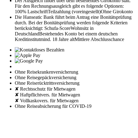
Der Ausgleich findet über dein bestehendes Girokonto statt.
Für den Rechnungsausgleich gibt es folgende Optionen:
100% Lastschrift
Teilzahlung (voreingestellt)
Ohne Girokonto
Die Hanseatic Bank führt beim Antrag eine Bonitätsprüfung
durch. Bei der Bonitätsprüfung werden folgende Kriterien
berücksichtigt:
Schufa-Score
Wohnsitz in
Deutschland
Bestehendes Konto bei einem deutschen
Kreditinstitut
mind. 18 Jahre alt
Mittlere Abschlusschance
Ohne Reisekrankenversicherung
Ohne Reisegepäckversicherung
Ohne Reiserücktrittsversicherung
✘ Rechtsschutz für Mietwagen
✘ Haftpflichtvers. für Mietwagen
✘ Vollkaskovers. für Mietwagen
Ohne Reiseabsicherung für COVID-19