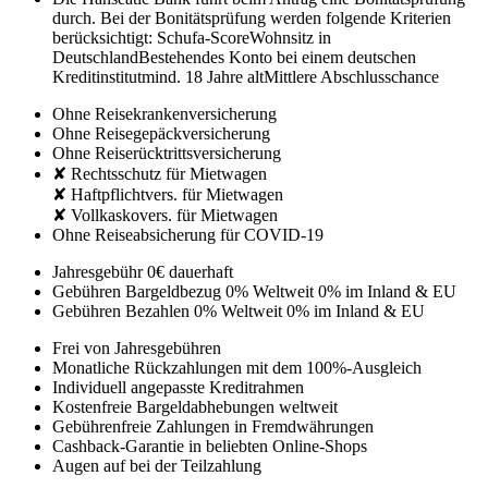
durch. Bei der Bonitätsprüfung werden folgende Kriterien
berücksichtigt:
Schufa-Score
Wohnsitz in
Deutschland
Bestehendes Konto bei einem deutschen
Kreditinstitut
mind. 18 Jahre alt
Mittlere Abschlusschance
Ohne Reisekrankenversicherung
Ohne Reisegepäckversicherung
Ohne Reiserücktrittsversicherung
✘ Rechtsschutz für Mietwagen
✘ Haftpflichtvers. für Mietwagen
✘ Vollkaskovers. für Mietwagen
Ohne Reiseabsicherung für COVID-19
Jahresgebühr
0€
dauerhaft
Gebühren Bargeldbezug
0% Weltweit
0% im Inland & EU
Gebühren Bezahlen
0% Weltweit
0% im Inland & EU
Frei von Jahresgebühren
Monatliche Rückzahlungen mit dem 100%-Ausgleich
Individuell angepasste Kreditrahmen
Kostenfreie Bargeldabhebungen weltweit
Gebührenfreie Zahlungen in Fremdwährungen
Cashback-Garantie in beliebten Online-Shops
Augen auf bei der Teilzahlung