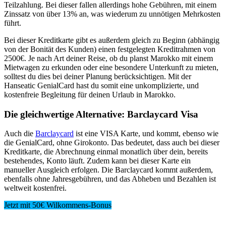
Teilzahlung. Bei dieser fallen allerdings hohe Gebühren, mit einem
Zinssatz von über 13% an, was wiederum zu unnötigen Mehrkosten
führt.
Bei dieser Kreditkarte gibt es außerdem gleich zu Beginn (abhängig
von der Bonität des Kunden) einen festgelegten Kreditrahmen von
2500€. Je nach Art deiner Reise, ob du planst Marokko mit einem
Mietwagen zu erkunden oder eine besondere Unterkunft zu mieten,
solltest du dies bei deiner Planung berücksichtigen. Mit der
Hanseatic GenialCard hast du somit eine unkomplizierte, und
kostenfreie Begleitung für deinen Urlaub in Marokko.
Die gleichwertige Alternative: Barclaycard Visa
Auch die
Barclaycard
ist eine VISA Karte, und kommt, ebenso wie
die GenialCard, ohne Girokonto. Das bedeutet, dass auch bei dieser
Kreditkarte, die Abrechnung einmal monatlich über dein, bereits
bestehendes, Konto läuft. Zudem kann bei dieser Karte ein
manueller Ausgleich erfolgen. Die Barclaycard kommt außerdem,
ebenfalls ohne Jahresgebühren, und das Abheben und Bezahlen ist
weltweit kostenfrei.
Jetzt mit 50€ Wilkommens-Bonus