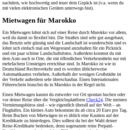
nachdem, wie hochwertig und teuer dein Gepäck ist (v.a. wenn du
mit vielen elektronischen Geräten unterwegs bist).
Mietwagen für Marokko
Ein Mietwagen lohnt sich auf einer Reise durch Marokko vor allem,
weil du damit so flexibel bist. Die Straßen sind sehr gut ausgebaut,
das Benzin sehr günstig und die Landschaft ist wunderschön und es
lohnt sich einfach mal am Wegesrand anzuhalten für ein Picknick
und ein paar schöne Landschaftsfotos. Außerdem kommst du mit
dem Auto auch in Orte, die mit öffentlichen Verkehrsmitteln nur mit
mehrfachem Umsteigen erreichbar sind. In Marokko ist wie in
Deutschland Rechtsverkehr und es werden üblicherweise
Automatikautos verliehen. Außerhalb der wenigen Großstädte ist
der Verkehr außerdem sehr überschaubar. Einen Internationalen
Führerschein brauchst du in Marokko in der Regel nicht.
Einen Mietwagen kannst du entweder vor Ort spontan buchen oder
vor deiner Reise über die Vergleichsplattform
Check24
. Die meisten
Vermietungsbüros sind – wie eigentlich überall auf der Welt – an
Flughäfen. Ein kleines Auto bekommst du ab circa 20 Euro pro Tag.
Beim Buchen von Mietwägen ist es üblich eine Kaution auf der
Kreditkarte zu hinterlegen. Dies solltest du bei der Wahl deiner
Reise-Kreditkarte bedenken, denn sogenannte reine Prepaid-