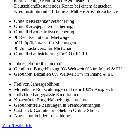
berücksichtigt:
Schufa-Score
Wohnsitz in
Deutschland
Bestehendes Konto bei einem deutschen
Kreditinstitut
mind. 18 Jahre alt
Mittlere Abschlusschance
Ohne Reisekrankenversicherung
Ohne Reisegepäckversicherung
Ohne Reiserücktrittsversicherung
✘ Rechtsschutz für Mietwagen
✘ Haftpflichtvers. für Mietwagen
✘ Vollkaskovers. für Mietwagen
Ohne Reiseabsicherung für COVID-19
Jahresgebühr
0€
dauerhaft
Gebühren Bargeldbezug
0% Weltweit
0% im Inland & EU
Gebühren Bezahlen
0% Weltweit
0% im Inland & EU
Frei von Jahresgebühren
Monatliche Rückzahlungen mit dem 100%-Ausgleich
Individuell angepasste Kreditrahmen
Kostenfreie Bargeldabhebungen weltweit
Gebührenfreie Zahlungen in Fremdwährungen
Cashback-Garantie in beliebten Online-Shops
Augen auf bei der Teilzahlung
Zum Testbericht