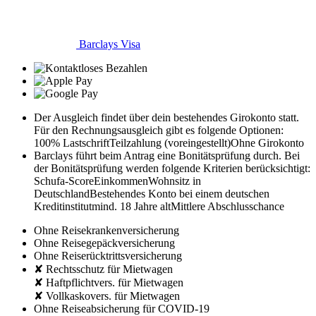
Barclays Visa
Der Ausgleich findet über dein bestehendes Girokonto statt.
Für den Rechnungsausgleich gibt es folgende Optionen:
100% Lastschrift
Teilzahlung (voreingestellt)
Ohne Girokonto
Barclays führt beim Antrag eine Bonitätsprüfung durch. Bei
der Bonitätsprüfung werden folgende Kriterien berücksichtigt:
Schufa-Score
Einkommen
Wohnsitz in
Deutschland
Bestehendes Konto bei einem deutschen
Kreditinstitut
mind. 18 Jahre alt
Mittlere Abschlusschance
Ohne Reisekrankenversicherung
Ohne Reisegepäckversicherung
Ohne Reiserücktrittsversicherung
✘ Rechtsschutz für Mietwagen
✘ Haftpflichtvers. für Mietwagen
✘ Vollkaskovers. für Mietwagen
Ohne Reiseabsicherung für COVID-19