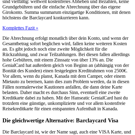
sind vielfältig: weltweit kostenfreies Abheben und Bezahlen, keine
Grundgebühren und die einfache Abrechnung über das eigene
Girokonto. Summa summarum einzigartige Konditionen, mit denen
höchstens die Barclaycard konkurrieren kann.
Komplettes Fazit »
Die Abrechnung erfolgt monatlich über dein Konto, und wenn der
Gesamtbetrag sofort beglichen wird, fallen keine weiteren Kosten
an. Es gibt jedoch noch eine zweite Möglichkeit für die
Rückzahlung, und zwar Teilzahlungen. Bei diesen fallen allerdings
hohe Gebühren, mit einem Zinssatz von über 13% an. Die
GenialCard hat außerdem gleich von Beginn an (abhängig von der
Bonität des Kunden) einen festgelegten Kreditrahmen von 2500€.
Vor allem, wenn du planst, Kanada mit dem Camper, oder einem
Mietauto zu bereisen, kann dies zum Problem werden, da in diesen
Fällen normalerweise Kautionen anfallen, die dann deine Karte
belasten. Daher macht es durchaus Sinn, eventuell eine zweite
Kreditkarte dabei zu haben. Mit der Hanseatic GenialCard hast du
trotzdem eine günstige, unkomplizierte und vor allem kostenfreie
Reisekreditkarte für einen entspannten Aufenthalt in Kanada.
Die gleichwertige Alternative: Barclaycard Visa
Die Barclaycard ist, wie der Name sagt, auch eine VISA Karte, und