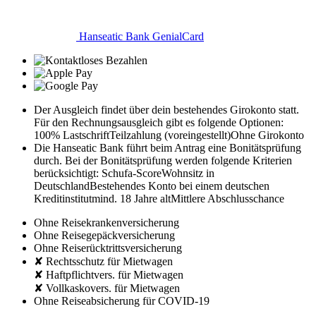
Hanseatic Bank GenialCard
Der Ausgleich findet über dein bestehendes Girokonto statt.
Für den Rechnungsausgleich gibt es folgende Optionen:
100% Lastschrift
Teilzahlung (voreingestellt)
Ohne Girokonto
Die Hanseatic Bank führt beim Antrag eine Bonitätsprüfung
durch. Bei der Bonitätsprüfung werden folgende Kriterien
berücksichtigt:
Schufa-Score
Wohnsitz in
Deutschland
Bestehendes Konto bei einem deutschen
Kreditinstitut
mind. 18 Jahre alt
Mittlere Abschlusschance
Ohne Reisekrankenversicherung
Ohne Reisegepäckversicherung
Ohne Reiserücktrittsversicherung
✘ Rechtsschutz für Mietwagen
✘ Haftpflichtvers. für Mietwagen
✘ Vollkaskovers. für Mietwagen
Ohne Reiseabsicherung für COVID-19