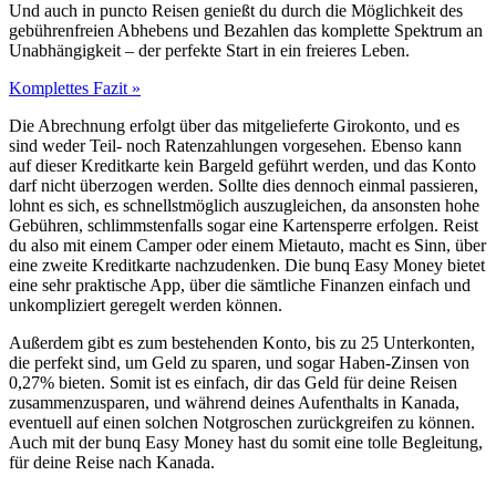
Und auch in puncto Reisen genießt du durch die Möglichkeit des
gebührenfreien Abhebens und Bezahlen das komplette Spektrum an
Unabhängigkeit – der perfekte Start in ein freieres Leben.
Komplettes Fazit »
Die Abrechnung erfolgt über das mitgelieferte Girokonto, und es
sind weder Teil- noch Ratenzahlungen vorgesehen. Ebenso kann
auf dieser Kreditkarte kein Bargeld geführt werden, und das Konto
darf nicht überzogen werden. Sollte dies dennoch einmal passieren,
lohnt es sich, es schnellstmöglich auszugleichen, da ansonsten hohe
Gebühren, schlimmstenfalls sogar eine Kartensperre erfolgen. Reist
du also mit einem Camper oder einem Mietauto, macht es Sinn, über
eine zweite Kreditkarte nachzudenken. Die bunq Easy Money bietet
eine sehr praktische App, über die sämtliche Finanzen einfach und
unkompliziert geregelt werden können.
Außerdem gibt es zum bestehenden Konto, bis zu 25 Unterkonten,
die perfekt sind, um Geld zu sparen, und sogar Haben-Zinsen von
0,27% bieten. Somit ist es einfach, dir das Geld für deine Reisen
zusammenzusparen, und während deines Aufenthalts in Kanada,
eventuell auf einen solchen Notgroschen zurückgreifen zu können.
Auch mit der bunq Easy Money hast du somit eine tolle Begleitung,
für deine Reise nach Kanada.