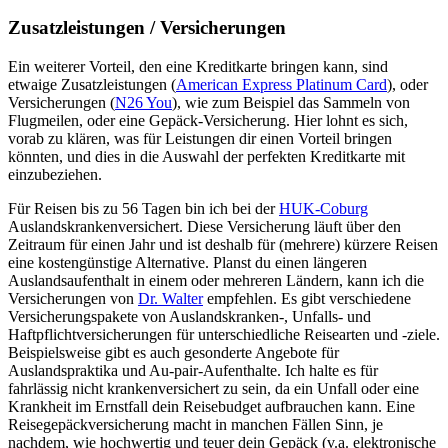
Zusatzleistungen / Versicherungen
Ein weiterer Vorteil, den eine Kreditkarte bringen kann, sind
etwaige Zusatzleistungen (
American Express Platinum Card
), oder
Versicherungen (
N26 You
), wie zum Beispiel das Sammeln von
Flugmeilen, oder eine Gepäck-Versicherung. Hier lohnt es sich,
vorab zu klären, was für Leistungen dir einen Vorteil bringen
könnten, und dies in die Auswahl der perfekten Kreditkarte mit
einzubeziehen.
Für Reisen bis zu 56 Tagen bin ich bei der
HUK-Coburg
Auslandskrankenversichert. Diese Versicherung läuft über den
Zeitraum für einen Jahr und ist deshalb für (mehrere) kürzere Reisen
eine kostengünstige Alternative. Planst du einen längeren
Auslandsaufenthalt in einem oder mehreren Ländern, kann ich die
Versicherungen von
Dr. Walter
empfehlen. Es gibt verschiedene
Versicherungspakete von Auslandskranken-, Unfalls- und
Haftpflichtversicherungen für unterschiedliche Reisearten und -ziele.
Beispielsweise gibt es auch gesonderte Angebote für
Auslandspraktika und Au-pair-Aufenthalte. Ich halte es für
fahrlässig nicht krankenversichert zu sein, da ein Unfall oder eine
Krankheit im Ernstfall dein Reisebudget aufbrauchen kann. Eine
Reisegepäckversicherung macht in manchen Fällen Sinn, je
nachdem, wie hochwertig und teuer dein Gepäck (v.a. elektronische