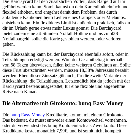
Die Barclaycard hat den zusätzlichen Vorteil, dass Bargeld auf ihr
geführt werden kann. Somit kannst du dein Kartenlimit einfach und
flexibel erhöhen, und entgehst damit dem Problem, das durch
anfallende Kautionen beim Leihen eines Campers oder Mietautos,
entstehen kann. Ein flexibleres Limit ist außerdem praktisch, falls du
dir im Urlaub gerne etwas mehr Luxus gönnst. Die Barclaycard
bietet zudem eine 24-Stunden-Notfall-Hotline und bis zu 500€
Notfallbargeld, sollte die Karte gestohlen werden, oder verloren
gehen.
Die Rückzahlung kann bei der Barclaycard ebenfalls sofort, oder in
Teilzahlungen erledigt werden. Wird der Gesamtbetrag innerhalb
von 58 Tagen überwiesen, fallen keine weiteren Gebühren an. Sollte
diese Frist überschritten werden, müssen 18,38% Jahreszins bezahlt
werden. Eben dieser Zinssatz gilt auch, für die zweite Variante der
Rückzahlung, die Teilzahlungen. Letztendlich bist du jedoch mit der
Barclaycard bestens ausgestattet, für eine flexible und angenehme
Reise nach Kanada.
Die Alternative mit Girokonto: bunq Easy Money
Die
bunq Easy Money
Kreditkarte, kommt mit einem Girokonto.
Das bedeutet, du musst entweder einen Kontowechsel vornehmen,
oder du verwendest das bunq Konto einfach als Zweitkonto. Diese
Kreditkarte kostet monatlich 7,99€, und ist somit nicht komplett