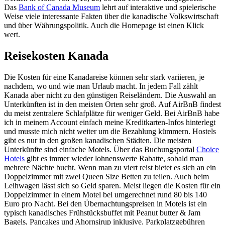
Das
Bank of Canada Museum
lehrt auf interaktive und spielerische
Weise viele interessante Fakten über die kanadische Volkswirtschaft
und über Währungspolitik. Auch die Homepage ist einen Klick
wert.
Reisekosten Kanada
Die Kosten für eine Kanadareise können sehr stark variieren, je
nachdem, wo und wie man Urlaub macht. In jedem Fall zählt
Kanada aber nicht zu den günstigen Reiseländern. Die Auswahl an
Unterkünften ist in den meisten Orten sehr groß. Auf AirBnB findest
du meist zentralere Schlafplätze für weniger Geld. Bei AirBnB habe
ich in meinem Account einfach meine Kreditkarten-Infos hinterlegt
und musste mich nicht weiter um die Bezahlung kümmern. Hostels
gibt es nur in den großen kanadischen Städten. Die meisten
Unterkünfte sind einfache Motels. Über das Buchungsportal
Choice
Hotels
gibt es immer wieder lohnenswerte Rabatte, sobald man
mehrere Nächte bucht. Wenn man zu viert reist bietet es sich an ein
Doppelzimmer mit zwei Queen Size Betten zu teilen. Auch beim
Leihwagen lässt sich so Geld sparen. Meist liegen die Kosten für ein
Doppelzimmer in einem Motel bei umgerechnet rund 80 bis 140
Euro pro Nacht. Bei den Übernachtungspreisen in Motels ist ein
typisch kanadisches Frühstücksbuffet mit Peanut butter & Jam
Bagels, Pancakes und Ahornsirup inklusive. Parkplatzgebühren