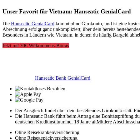
Unser Favorit für Vietnam: Hanseatic GenialCard
Die
Hanseatic GenialCard
kommt ohne Girokonto, und ist eine kosten
Abrechnung erfolgt ganz unkompliziert, über dein bereits bestehende
Besonders in Ländern wie Vietnam, in denen du häufig Bargeld abhebe
Jetzt mit 30€ Wilkommens-Bonus
Hanseatic Bank GenialCard
Der Ausgleich findet über dein bestehendes Girokonto statt. F
Die Hanseatic Bank führt beim Antrag eine Bonitätsprüfung dur
deutschen Kreditinstitut
mind. 18 Jahre alt
Mittlere Abschlussch
Ohne Reisekrankenversicherung
Ohne Reisegepäckversicherung