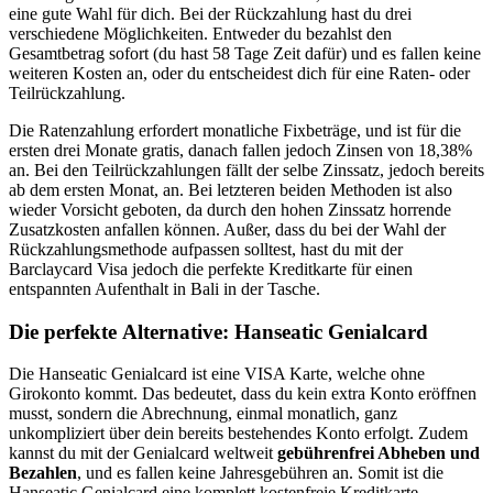
eine gute Wahl für dich. Bei der Rückzahlung hast du drei
verschiedene Möglichkeiten. Entweder du bezahlst den
Gesamtbetrag sofort (du hast 58 Tage Zeit dafür) und es fallen keine
weiteren Kosten an, oder du entscheidest dich für eine Raten- oder
Teilrückzahlung.
Die Ratenzahlung erfordert monatliche Fixbeträge, und ist für die
ersten drei Monate gratis, danach fallen jedoch Zinsen von 18,38%
an. Bei den Teilrückzahlungen fällt der selbe Zinssatz, jedoch bereits
ab dem ersten Monat, an. Bei letzteren beiden Methoden ist also
wieder Vorsicht geboten, da durch den hohen Zinssatz horrende
Zusatzkosten anfallen können. Außer, dass du bei der Wahl der
Rückzahlungsmethode aufpassen solltest, hast du mit der
Barclaycard Visa jedoch die perfekte Kreditkarte für einen
entspannten Aufenthalt in Bali in der Tasche.
Die perfekte Alternative: Hanseatic Genialcard
Die Hanseatic Genialcard ist eine VISA Karte, welche ohne
Girokonto kommt. Das bedeutet, dass du kein extra Konto eröffnen
musst, sondern die Abrechnung, einmal monatlich, ganz
unkompliziert über dein bereits bestehendes Konto erfolgt. Zudem
kannst du mit der Genialcard weltweit
gebührenfrei Abheben und
Bezahlen
, und es fallen keine Jahresgebühren an. Somit ist die
Hanseatic Genialcard eine komplett kostenfreie Kreditkarte.