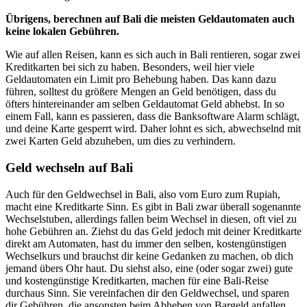
Übrigens, berechnen auf Bali die meisten Geldautomaten auch
keine lokalen Gebühren.
Wie auf allen Reisen, kann es sich auch in Bali rentieren, sogar zwei
Kreditkarten bei sich zu haben. Besonders, weil hier viele
Geldautomaten ein Limit pro Behebung haben. Das kann dazu
führen, solltest du größere Mengen an Geld benötigen, dass du
öfters hintereinander am selben Geldautomat Geld abhebst. In so
einem Fall, kann es passieren, dass die Banksoftware Alarm schlägt,
und deine Karte gesperrt wird. Daher lohnt es sich, abwechselnd mit
zwei Karten Geld abzuheben, um dies zu verhindern.
Geld wechseln auf Bali
Auch für den Geldwechsel in Bali, also vom Euro zum Rupiah,
macht eine Kreditkarte Sinn. Es gibt in Bali zwar überall sogenannte
Wechselstuben, allerdings fallen beim Wechsel in diesen, oft viel zu
hohe Gebühren an. Ziehst du das Geld jedoch mit deiner Kreditkarte
direkt am Automaten, hast du immer den selben, kostengünstigen
Wechselkurs und brauchst dir keine Gedanken zu machen, ob dich
jemand übers Ohr haut.
Du siehst also, eine (oder sogar zwei) gute
und kostengünstige Kreditkarten, machen für eine Bali-Reise
durchaus Sinn. Sie vereinfachen dir den Geldwechsel, und sparen
dir Gebühren, die ansonsten beim Abheben von Bargeld anfallen