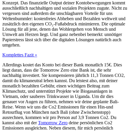
Konzept. Das finanzielle Output deiner Kontobewegungen kommt
ausschließlich nachhaltigen und sozialen Projekten zugute. Nicht zu
vergessen sind außerdem die unschlagbaren Vorteile für uns
Weltenbummler: kostenfreies Abheben und Bezahlen weltweit und
zusätzlich den eigenen CO₂-Fußabdruck minimieren. Die optimale
Lösung für all jene, denen das Wohlergehen von Mensch und
Umwelt am Herzen liegt. Und ganz nebenbei bemerkt: unnötiger
Papierstress lässt sich über die digitalen Lösungen natürlich auch
umgehen.
Komplettes Fazit »
Allerdings kostet das Konto bei dieser Bank monatlich 15€. Dies
liegt daran, dass die Tomorrow Zero eine Bank ist, die sehr
nachhaltig investiert. Sie kompensieren jährlich 11,3 Tonnen CO2,
damit du klimaneutral leben kannst. Du leistest also, mit deiner
monatlich bezahlten Gebühr, einen wichtigen Beitrag zum
Klimaschutz, und unterstützt Projekte wie Biogasanlagen in
Vietnam, oder sauberes Trinkwasser in Uganda. Um dir dies
genauer vor Augen zu führen, nehmen wir deine geplante Bali-
Reise. Wenn wir uns die Co2 Emissionen für einen Hin-und
Retourflug von München nach Bali (ohne Zwischenstopp)
ausrechnen, kommen wir pro Person auf 3,9 Tonnen Co2. Du
kannst also mit der
Tomorrow Zero
deine persönlichen Co2
Emissionen ausgleichen. Neben diesem, für mich persönlich