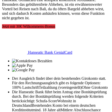
Besonders das gebührenfreie Abheben, ist ein erwähnenswerter
Vorteil bei Reisen nach Bali, da du öfters Bargeld abheben wirst,
und sich dadurch Kosten anhäufen können, wenn diese Funktion
nicht gegeben ist.
Jetzt mit 30€ Wilkommens-Bonus
Hanseatic Bank GenialCard
Der Ausgleich findet über dein bestehendes Girokonto statt.
Für den Rechnungsausgleich gibt es folgende Optionen:
100% Lastschrift
Teilzahlung (voreingestellt)
Ohne Girokonto
Die Hanseatic Bank führt beim Antrag eine Bonitätsprüfung
durch. Bei der Bonitätsprüfung werden folgende Kriterien
berücksichtigt:
Schufa-Score
Wohnsitz in
Deutschland
Bestehendes Konto bei einem deutschen
Kreditinstitut
mind. 18 Jahre alt
Mittlere Abschlusschance