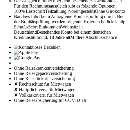
Der Ausgleich findet über dein bestehendes Girokonto statt.
Für den Rechnungsausgleich gibt es folgende Optionen:
100% Lastschrift
Teilzahlung (voreingestellt)
Ohne Girokonto
Barclays führt beim Antrag eine Bonitätsprüfung durch. Bei
der Bonitätsprüfung werden folgende Kriterien berücksichtigt:
Schufa-Score
Einkommen
Wohnsitz in
Deutschland
Bestehendes Konto bei einem deutschen
Kreditinstitut
mind. 18 Jahre alt
Mittlere Abschlusschance
Ohne Reisekrankenversicherung
Ohne Reisegepäckversicherung
Ohne Reiserücktrittsversicherung
✘ Rechtsschutz für Mietwagen
✘ Haftpflichtvers. für Mietwagen
✘ Vollkaskovers. für Mietwagen
Ohne Reiseabsicherung für COVID-19