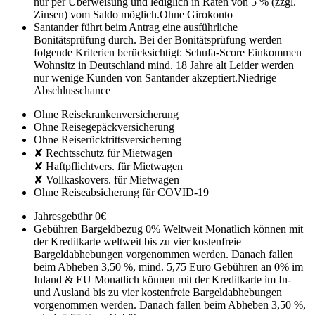
nur per Überweisung und lediglich in Raten von 5 % (zzgl.
Zinsen) vom Saldo möglich.
Ohne Girokonto
Santander führt beim Antrag eine ausführliche
Bonitätsprüfung durch. Bei der Bonitätsprüfung werden
folgende Kriterien berücksichtigt:
Schufa-Score
Einkommen
Wohnsitz in Deutschland
mind. 18 Jahre alt
Leider werden
nur wenige Kunden von Santander akzeptiert.
Niedrige
Abschlusschance
Ohne Reisekrankenversicherung
Ohne Reisegepäckversicherung
Ohne Reiserücktrittsversicherung
✘ Rechtsschutz für Mietwagen
✘ Haftpflichtvers. für Mietwagen
✘ Vollkaskovers. für Mietwagen
Ohne Reiseabsicherung für COVID-19
Jahresgebühr
0€
Gebühren Bargeldbezug
0% Weltweit
Monatlich können mit
der Kreditkarte weltweit bis zu vier kostenfreie
Bargeldabhebungen vorgenommen werden. Danach fallen
beim Abheben 3,50 %, mind. 5,75 Euro Gebühren an
0% im
Inland & EU
Monatlich können mit der Kreditkarte im In-
und Ausland bis zu vier kostenfreie Bargeldabhebungen
vorgenommen werden. Danach fallen beim Abheben 3,50 %,