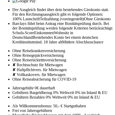
Der Ausgleich findet über dein bestehendes Girokonto statt.
Für den Rechnungsausgleich gibt es folgende Optionen:
100% Lastschrift
Teilzahlung (voreingestellt)
Ohne Girokonto
Barclays führt beim Antrag eine Bonitätsprüfung durch. Bei
der Bonitätsprüfung werden folgende Kriterien berücksichtigt:
Schufa-Score
Einkommen
Wohnsitz in
Deutschland
Bestehendes Konto bei einem deutschen
Kreditinstitut
mind. 18 Jahre alt
Mittlere Abschlusschance
Ohne Reisekrankenversicherung
Ohne Reisegepäckversicherung
Ohne Reiserücktrittsversicherung
✘ Rechtsschutz für Mietwagen
✘ Haftpflichtvers. für Mietwagen
✘ Vollkaskovers. für Mietwagen
Ohne Reiseabsicherung für COVID-19
Jahresgebühr
0€
dauerhaft
Gebühren Bargeldbezug
0% Weltweit
0% im Inland & EU
Gebühren Bezahlen
0% Weltweit
0% im Inland & EU
Als Willkommensbonus: 50,- € Startguthaben
Frei von Jahresgebühren