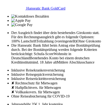
Hanseatic Bank GoldCard
Der Ausgleich findet über dein bestehendes Girokonto statt.
Für den Rechnungsausgleich gibt es folgende Optionen:
100% Lastschrift
Teilzahlung (voreingestellt)
Ohne Girokonto
Die Hanseatic Bank führt beim Antrag eine Bonitätsprüfung
durch. Bei der Bonitätsprüfung werden folgende Kriterien
berücksichtigt:
Schufa-Score
Wohnsitz in
Deutschland
Bestehendes Konto bei einem deutschen
Kreditinstitut
mind. 18 Jahre alt
Mittlere Abschlusschance
Inklusive Reisekrankenversicherung
Inklusive Reisegepäckversicherung
Inklusive Reiserücktrittsversicherung
✘ Rechtsschutz für Mietwagen
✘ Haftpflichtvers. für Mietwagen
✘ Vollkaskovers. für Mietwagen
Ohne Reiseabsicherung für COVID-19
Jahresgebühr
35€
1. Jahr kostenlos