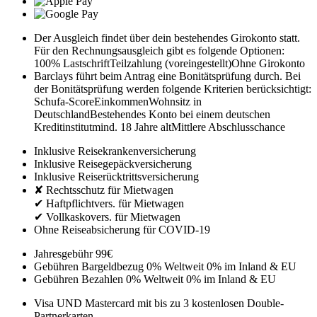
Der Ausgleich findet über dein bestehendes Girokonto statt.
Für den Rechnungsausgleich gibt es folgende Optionen:
100% Lastschrift
Teilzahlung (voreingestellt)
Ohne Girokonto
Barclays führt beim Antrag eine Bonitätsprüfung durch. Bei
der Bonitätsprüfung werden folgende Kriterien berücksichtigt:
Schufa-Score
Einkommen
Wohnsitz in
Deutschland
Bestehendes Konto bei einem deutschen
Kreditinstitut
mind. 18 Jahre alt
Mittlere Abschlusschance
Inklusive Reisekrankenversicherung
Inklusive Reisegepäckversicherung
Inklusive Reiserücktrittsversicherung
✘ Rechtsschutz für Mietwagen
✔ Haftpflichtvers. für Mietwagen
✔ Vollkaskovers. für Mietwagen
Ohne Reiseabsicherung für COVID-19
Jahresgebühr
99€
Gebühren Bargeldbezug
0% Weltweit
0% im Inland & EU
Gebühren Bezahlen
0% Weltweit
0% im Inland & EU
Visa UND Mastercard mit bis zu 3 kostenlosen Double-
Partnerkarten