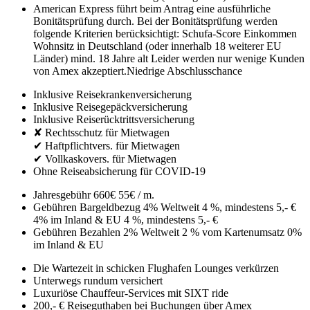
American Express führt beim Antrag eine ausführliche
Bonitätsprüfung durch. Bei der Bonitätsprüfung werden
folgende Kriterien berücksichtigt:
Schufa-Score
Einkommen
Wohnsitz in Deutschland (oder innerhalb 18 weiterer EU
Länder)
mind. 18 Jahre alt
Leider werden nur wenige Kunden
von Amex akzeptiert.
Niedrige Abschlusschance
Inklusive Reisekrankenversicherung
Inklusive Reisegepäckversicherung
Inklusive Reiserücktrittsversicherung
✘ Rechtsschutz für Mietwagen
✔ Haftpflichtvers. für Mietwagen
✔ Vollkaskovers. für Mietwagen
Ohne Reiseabsicherung für COVID-19
Jahresgebühr
660€
55€ / m.
Gebühren Bargeldbezug
4% Weltweit
4 %, mindestens 5,- €
4% im Inland & EU
4 %, mindestens 5,- €
Gebühren Bezahlen
2% Weltweit
2 % vom Kartenumsatz
0%
im Inland & EU
Die Wartezeit in schicken Flughafen Lounges verkürzen
Unterwegs rundum versichert
Luxuriöse Chauffeur-Services mit SIXT ride
200,- € Reiseguthaben bei Buchungen über Amex