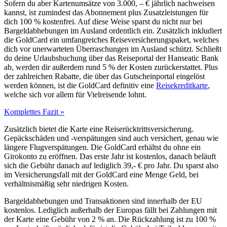
Sofern du aber Kartenumsätze von 3.000, – € jährlich nachweisen
kannst, ist zumindest das Abonnement plus Zusatzleistungen für
dich 100 % kostenfrei. Auf diese Weise sparst du nicht nur bei
Bargeldabhebungen im Ausland ordentlich ein. Zusätzlich inkludiert
die GoldCard ein umfangreiches Reiseversicherungspaket, welches
dich vor unerwarteten Überraschungen im Ausland schützt. Schließt
du deine Urlaubsbuchung über das Reiseportal der Hanseatic Bank
ab, werden dir außerdem rund 5 % der Kosten zurückerstattet. Plus
der zahlreichen Rabatte, die über das Gutscheinportal eingelöst
werden können, ist die GoldCard definitiv eine
Reisekreditkarte
,
welche sich vor allem für Vielreisende lohnt.
Komplettes Fazit »
Zusätzlich bietet die Karte eine Reiserücktrittsversicherung.
Gepäckschäden und -verspätungen sind auch versichert, genau wie
längere Flugverspätungen. Die GoldCard erhältst du ohne ein
Girokonto zu eröffnen. Das erste Jahr ist kostenlos, danach beläuft
sich die Gebühr danach auf lediglich 39,- € pro Jahr. Du sparst also
im Versicherungsfall mit der GoldCard eine Menge Geld, bei
verhältnismäßig sehr niedrigen Kosten.
Bargeldabhebungen und Transaktionen sind innerhalb der EU
kostenlos. Lediglich außerhalb der Europas fällt bei Zahlungen mit
der Karte eine Gebühr von 2 % an. Die Rückzahlung ist zu 100 %