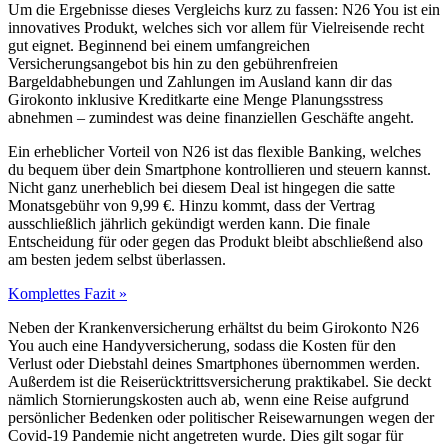
Um die Ergebnisse dieses Vergleichs kurz zu fassen: N26 You ist ein
innovatives Produkt, welches sich vor allem für Vielreisende recht
gut eignet. Beginnend bei einem umfangreichen
Versicherungsangebot bis hin zu den gebührenfreien
Bargeldabhebungen und Zahlungen im Ausland kann dir das
Girokonto inklusive Kreditkarte eine Menge Planungsstress
abnehmen – zumindest was deine finanziellen Geschäfte angeht.
Ein erheblicher Vorteil von N26 ist das flexible Banking, welches
du bequem über dein Smartphone kontrollieren und steuern kannst.
Nicht ganz unerheblich bei diesem Deal ist hingegen die satte
Monatsgebühr von 9,99 €. Hinzu kommt, dass der Vertrag
ausschließlich jährlich gekündigt werden kann. Die finale
Entscheidung für oder gegen das Produkt bleibt abschließend also
am besten jedem selbst überlassen.
Komplettes Fazit »
Neben der Krankenversicherung erhältst du beim Girokonto N26
You auch eine Handyversicherung, sodass die Kosten für den
Verlust oder Diebstahl deines Smartphones übernommen werden.
Außerdem ist die Reiserücktrittsversicherung praktikabel. Sie deckt
nämlich Stornierungskosten auch ab, wenn eine Reise aufgrund
persönlicher Bedenken oder politischer Reisewarnungen wegen der
Covid-19 Pandemie nicht angetreten wurde. Dies gilt sogar für